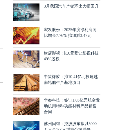
3月我国汽车产销环比大幅回升
宏发股份：2025年度净利润同
比增长7.76% 拟10派3.47元
横店影视：以0元受让影视科技
49%股权
中策橡胶：拟10.41亿元投建越
南轮胎生产基地项目
华秦科技：签订1.03亿元航空发
动机用特种功能材料产品销售
合同
苏州固锝：控股股东拟以5000
万元至1亿元增持公司股份