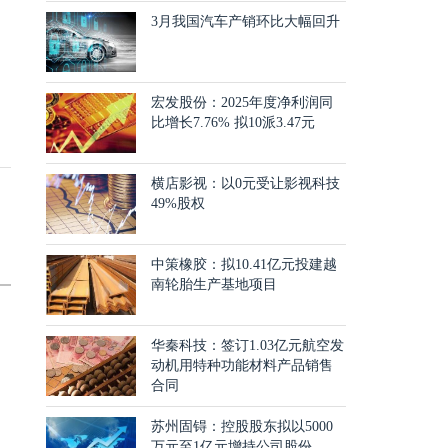
3月我国汽车产销环比大幅回升
宏发股份：2025年度净利润同
比增长7.76% 拟10派3.47元
横店影视：以0元受让影视科技
49%股权
中策橡胶：拟10.41亿元投建越
南轮胎生产基地项目
华秦科技：签订1.03亿元航空发
动机用特种功能材料产品销售
合同
苏州固锝：控股股东拟以5000
万元至1亿元增持公司股份